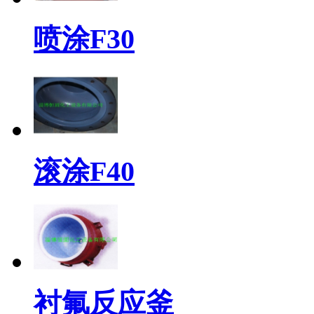
喷涂F30
滚涂F40
衬氟反应釜