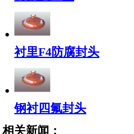
衬里F4防腐封头
钢衬四氟封头
相关新闻：